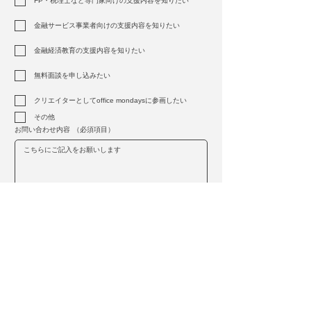
FP・税理士など専門家向けの支援内容を知りたい
金融サービス事業者向けの支援内容を知りたい
金融経済教育の支援内容を知りたい
無料面談を申し込みたい
クリエイターとしてoffice mondaysに参画したい
その他
お問い合わせ内容
（必須項目）
上記の内容で問い合わせる
ご返信には2営業日ほどお時間をいただいております。
​2営業日を過ぎても返信がない場合、
お手数ですが
amy-s★officemondays.comまでご一報ください
ませ。
​(★→@へのご変更をお願いいたします)